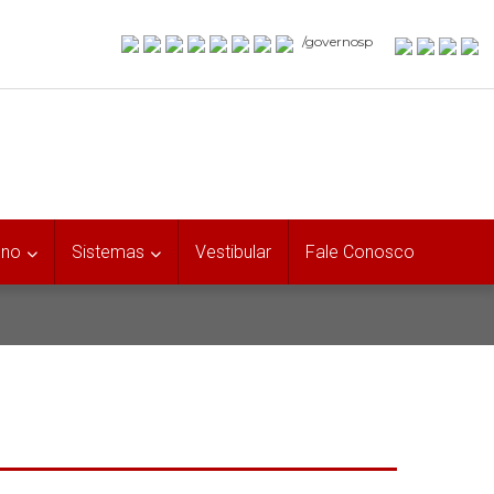
/governosp
uno
Sistemas
Vestibular
Fale Conosco