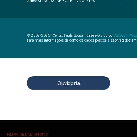
Salessi, Itatiba/SP - CEP: 13251-140
© 2002/2026 - Centro Paula Souza - Desenvolvido por
AssCom/WE
Para mais informações de como os dados pessoais são tratados em
Ouvidoria
FILTRO DE DALTONISMO