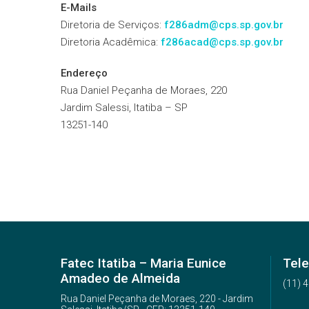
E-Mails
Diretoria de Serviços:
f286adm@cps.sp.gov.br
Diretoria Acadêmica:
f286acad@cps.sp.gov.br
Endereço
Rua Daniel Peçanha de Moraes, 220
Jardim Salessi, Itatiba – SP
13251-140
Fatec Itatiba – Maria Eunice
Tele
Amadeo de Almeida
(11) 
Rua Daniel Peçanha de Moraes, 220 - Jardim