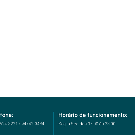
fone:
Horário de funcionamento:
4524-3221 / 94742-9484
Seg. a Sex. das 07:00 às 23:00