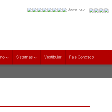
/governosp
uno
Sistemas
Vestibular
Fale Conosco