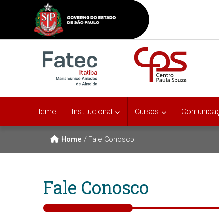
Home
Institucional
Cursos
Comunica
Home
/
Fale Conosco
Fale Conosco